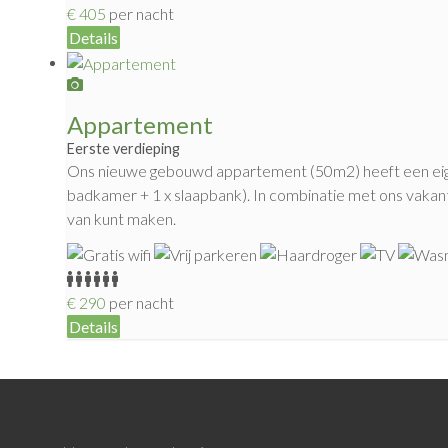
€
405
per nacht
Details
Appartement
Eerste verdieping
Ons nieuwe gebouwd appartement (50m2) heeft een eigen i
badkamer + 1 x slaapbank). In combinatie met ons vakanti
van kunt maken.
€
290
per nacht
Details