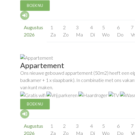
BOEK NU
Augustus
1
2
3
4
5
6
7
2026
Za
Zo
Ma
Di
Wo
Do
V
Appartement
Ons nieuwe gebouwd appartement (50m2) heeft een eigen i
badkamer + 1 x slaapbank). In combinatie met ons vakanti
van kunt maken.
BOEK NU
Augustus
1
2
3
4
5
6
7
2026
Za
Zo
Ma
Di
Wo
Do
V