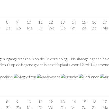
8
9
10
11
12
13
14
15
16
17
r
Za
Zo
Ma
Di
Wo
Do
Vr
Za
Zo
Ma
ngang (trap) en is op de 1e verdieping. Er is slaapgelegenheid voo
ehuis op de begane grond is er zelfs plaats voor 12 tot 14 personen
8
9
10
11
12
13
14
15
16
17
r
Za
Zo
Ma
Di
Wo
Do
Vr
Za
Zo
Ma